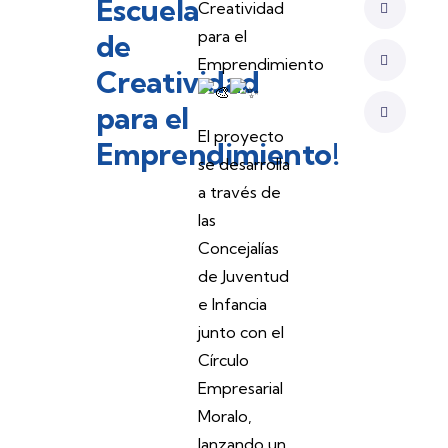
Escuela
Creatividad
para el
de
Emprendimiento
Creatividad
para el
El proyecto
Emprendimiento!
se desarrolla
a través de
las
Concejalías
de Juventud
e Infancia
junto con el
Círculo
Empresarial
Moralo,
lanzando un