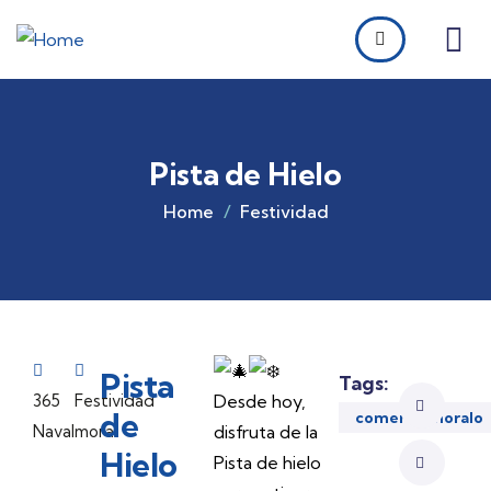
Pista de Hielo
Home
Festividad
Pista
Tags:
365
Festividad
Desde hoy,
de
comerciomoralo
Navalmoral
disfruta de la
Hielo
Pista de hielo