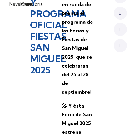
Y
Navalmoral
Categoría
en rueda de
PROGRAMA
prensa el
programa de
OFICIAL
las Ferias y
FIESTAS
Fiestas de
SAN
San Miguel
MIGUEL
2025, que se
celebrarán
2025
del 25 al 28
de
septiembre
!
🎤
Y ésta
Feria de San
Miguel 2025
estrena