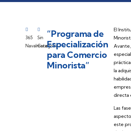
El Inst
“Programa de
365
Sin
Minoris
Especialización
Navalmoral
Categoría
Avante,
para Comercio
especia
práctica
Minorista”
la adqui
habilid
empresa
directa 
Las fase
aspecto
este pr