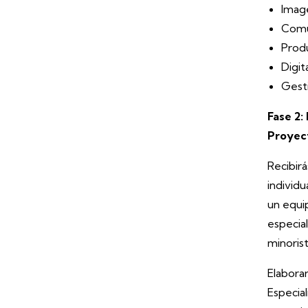
Imag
Comu
Prod
Digit
Gest
Fase 2:
Proyect
Recibirá
individ
un equi
especia
minorist
Elabora
Especial