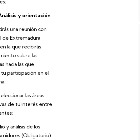
es:
Análisis y orientación
rás una reunión con
l de Extremadura
n la que recibirás
miento sobre las
s hacia las que
tu participación en el
ma.
eleccionar las áreas
vas de tu interés entre
ientes:
io y análisis de los
umidores (Obligatorio)