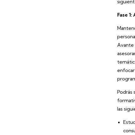
siguient
Fase 1:
Mantend
persona
Avante e
asesora
temática
enfocar 
progra
Podrás s
formati
las sigu
Estud
cons