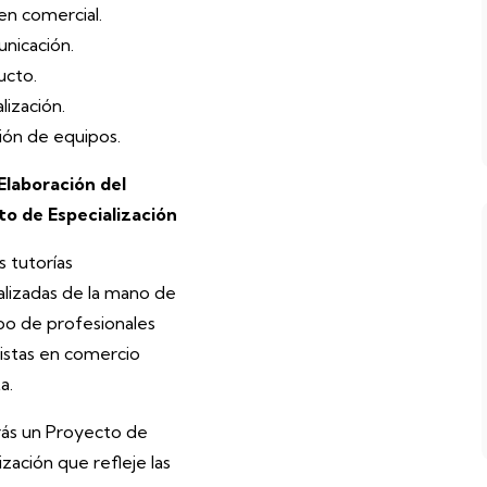
en comercial.
nicación.
ucto.
alización.
ión de equipos.
Elaboración del
o de Especialización
s tutorías
ualizadas de la mano de
po de profesionales
listas en comercio
a.
rás un Proyecto de
ización que refleje las