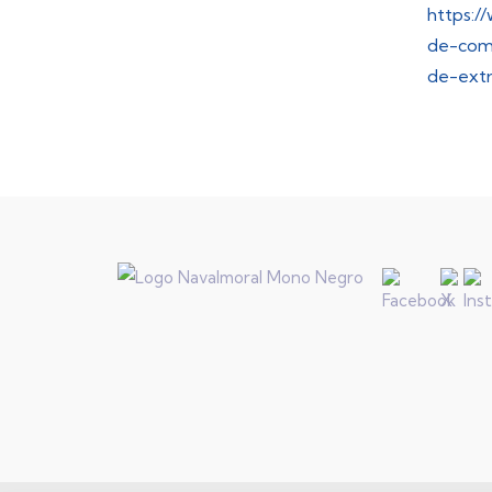
https:/
de-com
de-ext