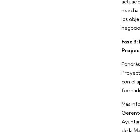
actuaci
marcha 
los obj
negocio
Fase 3:
Proyect
Pondrás
Proyect
con el 
formado
Más inf
Gerente
Ayuntam
de la Ma