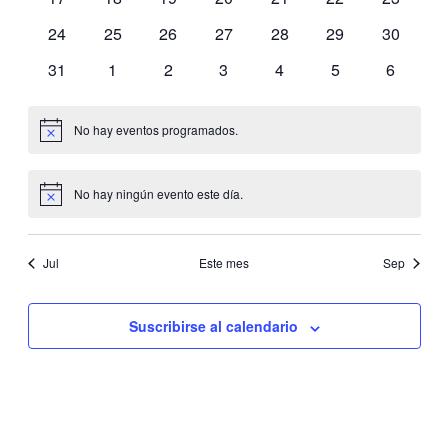
eventos
eventos
eventos
eventos
eventos
eventos
eventos
0
0
0
0
0
0
0
24
25
26
27
28
29
30
eventos
eventos
eventos
eventos
eventos
eventos
eventos
0
0
0
0
0
0
0
31
1
2
3
4
5
6
eventos
eventos
eventos
eventos
eventos
eventos
eventos
No hay eventos programados.
Aviso
No hay ningún evento este día.
Aviso
Jul
Este mes
Sep
Suscribirse al calendario